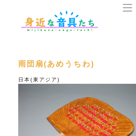
雨団扇(あめうちわ)
日本(東アジア)