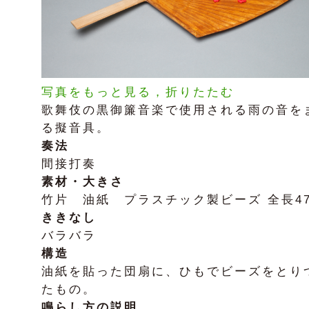
写真をもっと見る，折りたたむ
歌舞伎の黒御簾音楽で使用される雨の音を
る擬音具。
奏法
間接打奏
素材・大きさ
竹片 油紙 プラスチック製ビーズ 全長47
ききなし
バラバラ
構造
油紙を貼った団扇に、ひもでビーズをとり
たもの。
鳴らし方の説明