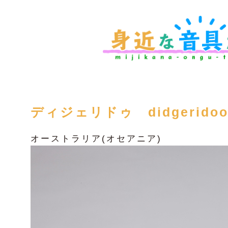
ディジェリドゥ didgerido
オーストラリア(オセアニア)