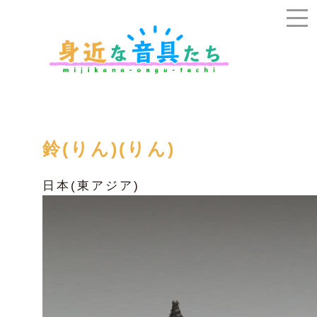
鈴(りん)(りん)
日本(東アジア)