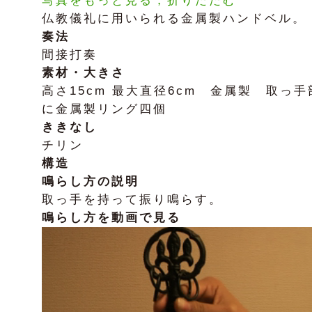
写真をもっと見る，折りたたむ
仏教儀礼に用いられる金属製ハンドベル。
奏法
間接打奏
素材・大きさ
高さ15cm 最大直径6cm 金属製 取っ手
に金属製リング四個
ききなし
チリン
構造
鳴らし方の説明
取っ手を持って振り鳴らす。
鳴らし方を動画で見る