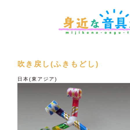
吹き戻し(ふきもどし)
日本(東アジア)