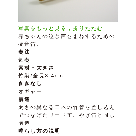
写真をもっと見る，折りたたむ
赤ちゃんの泣き声をまねするための
擬音笛。
奏法
気奏
素材・大きさ
竹製/全長8.4cm
ききなし
オギャー
構造
太さの異なる二本の竹管を差し込ん
でつなげたリード笛。やぎ笛と同じ
構造。
鳴らし方の説明