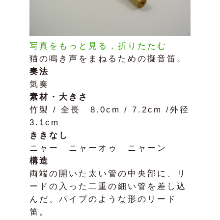
写真をもっと見る，折りたたむ
猫の鳴き声をまねるための擬音笛。
奏法
気奏
素材・大きさ
竹製 / 全長 8.0cm / 7.2cm /外径
3.1cm
ききなし
ニャー ニャーオゥ ニャーン
構造
両端の開いた太い管の中央部に、リ
ードの入った二重の細い管を差し込
んだ、パイプのような形のリード
笛。