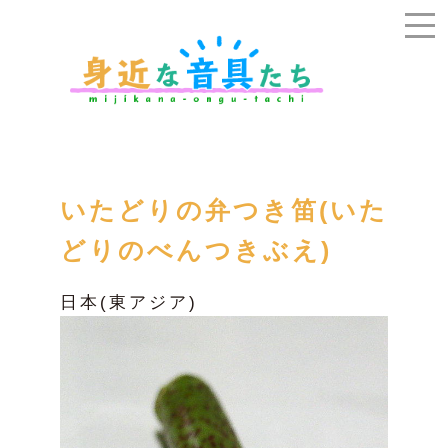
いたどりの弁つき笛(いた
どりのべんつきぶえ)
日本(東アジア)