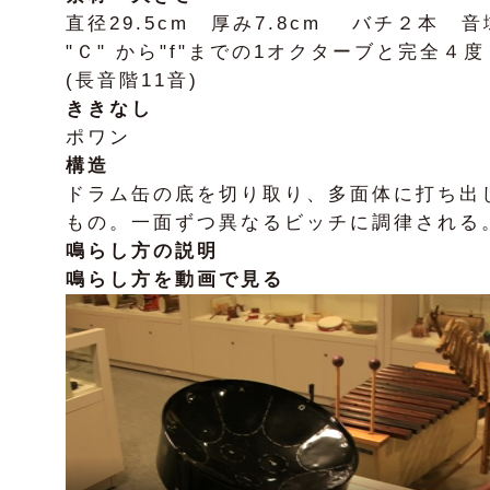
直径29.5cm 厚み7.8cm バチ２本 音域
"Ｃ" から"f"までの1オクターブと完全４
(長音階11音)
ききなし
ポワン
構造
ドラム缶の底を切り取り、多面体に打ち出
もの。一面ずつ異なるビッチに調律される
鳴らし方の説明
鳴らし方を動画で見る