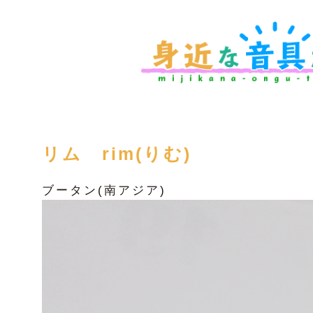
リム rim(りむ)
ブータン(南アジア)